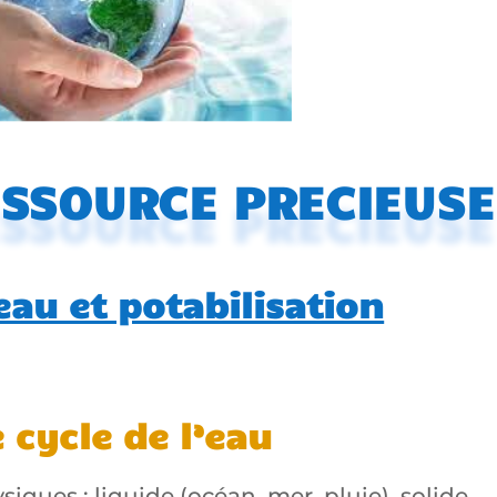
ESSOURCE PRECIEUSE
eau et potabilisation
e cycle de l’eau
ysiques : liquide (océan, mer, pluie), solide