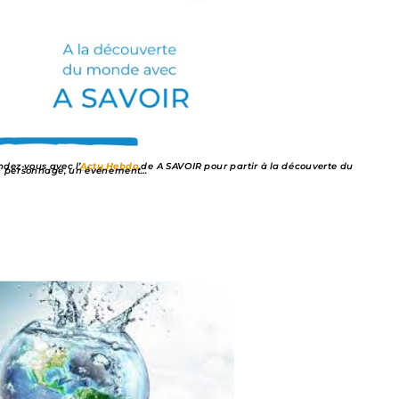
dez-vous avec l’
Actu Hebdo
de A SAVOIR pour partir à la découverte du
un personnage, un événement…