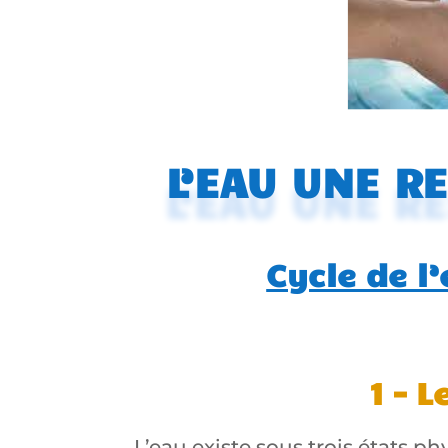
L’EAU UNE R
Cycle de l’
1 – L
L’eau existe sous trois états ph