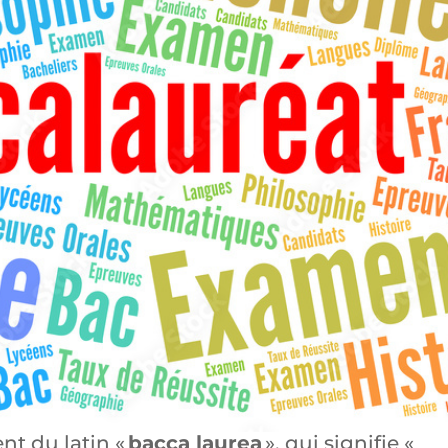
nt du latin «
bacca laurea
», qui signifie «