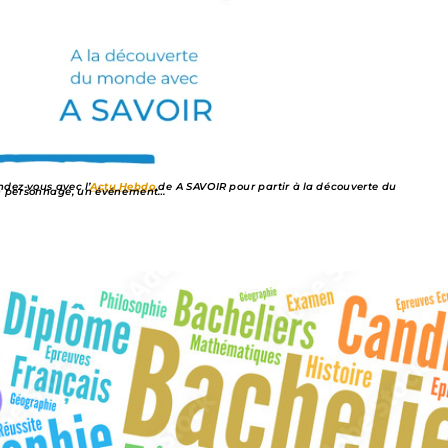
dez-vous avec l’
Actu Hebdo
de A SAVOIR pour partir à la découverte du
un personnage, un événement…