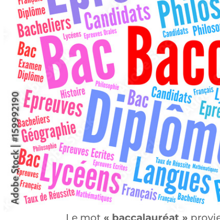
Le mot
« baccalauréat »
provie