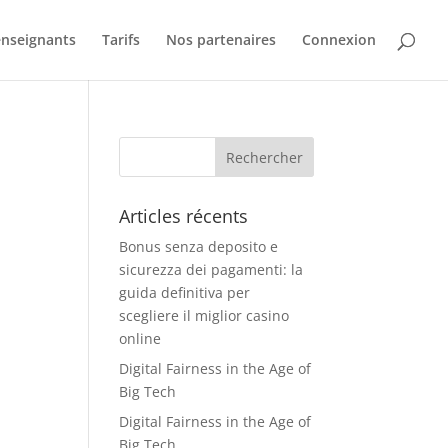
nseignants
Tarifs
Nos partenaires
Connexion
Articles récents
Bonus senza deposito e
sicurezza dei pagamenti: la
guida definitiva per
scegliere il miglior casino
online
Digital Fairness in the Age of
Big Tech
Digital Fairness in the Age of
Big Tech