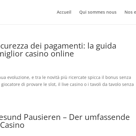
Accueil
Qui sommes nous
Nos e
curezza dei pagamenti: la guida
 miglior casino online
nua evoluzione, e tra le novità più ricercate spicca il bonus senza
giocatore di provare le slot, il live casino o i tavoli da tavolo senza
Gesund Pausieren – Der umfassende
 Casino