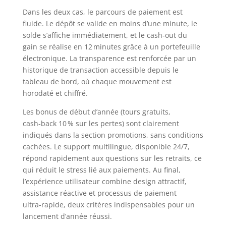
Dans les deux cas, le parcours de paiement est
fluide. Le dépôt se valide en moins d’une minute, le
solde s’affiche immédiatement, et le cash‑out du
gain se réalise en 12 minutes grâce à un portefeuille
électronique. La transparence est renforcée par un
historique de transaction accessible depuis le
tableau de bord, où chaque mouvement est
horodaté et chiffré.
Les bonus de début d’année (tours gratuits,
cash‑back 10 % sur les pertes) sont clairement
indiqués dans la section promotions, sans conditions
cachées. Le support multilingue, disponible 24/7,
répond rapidement aux questions sur les retraits, ce
qui réduit le stress lié aux paiements. Au final,
l’expérience utilisateur combine design attractif,
assistance réactive et processus de paiement
ultra‑rapide, deux critères indispensables pour un
lancement d’année réussi.