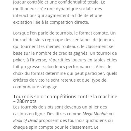
joueur contrôle et une confidentialité totale. Le
multijoueur crée une dynamique sociale, des
interactions qui augmentent la fidélité et une
excitation liée à la compétition directe.
Lorsque l’on parle de tournois, le format compte. Un
tournoi de slots regroupe des centaines de joueurs
qui tournent les mêmes rouleaux, le classement se
base sur le nombre de crédits gagnés. Un tournoi de
poker, à l’inverse, répartit les joueurs en tables et les
fait progresser selon leurs performances. Ainsi, le
choix du format détermine qui peut participer, quels
critères de victoire sont retenus et quel type de
communauté s’engage.
Tournois solo : compétitions contre la machine
– 280 mots
Les tournois de slots sont devenus un pilier des
casinos en ligne. Des titres comme
Mega Moolah
ou
Book of Dead
proposent des tournois quotidiens où
chaque spin compte pour le classement. Le