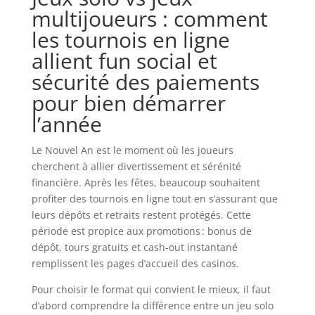
multijoueurs : comment
les tournois en ligne
allient fun social et
sécurité des paiements
pour bien démarrer
l’année
Le Nouvel An est le moment où les joueurs
cherchent à allier divertissement et sérénité
financière. Après les fêtes, beaucoup souhaitent
profiter des tournois en ligne tout en s’assurant que
leurs dépôts et retraits restent protégés. Cette
période est propice aux promotions : bonus de
dépôt, tours gratuits et cash‑out instantané
remplissent les pages d’accueil des casinos.
Pour choisir le format qui convient le mieux, il faut
d’abord comprendre la différence entre un jeu solo