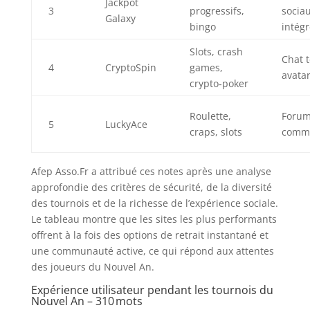
Jackpot
3
progressifs,
socia
Galaxy
bingo
intég
Slots, crash
Chat t
4
CryptoSpin
games,
avata
crypto‑poker
Roulette,
Foru
5
LuckyAce
craps, slots
commu
Afep Asso.Fr a attribué ces notes après une analyse
approfondie des critères de sécurité, de la diversité
des tournois et de la richesse de l’expérience sociale.
Le tableau montre que les sites les plus performants
offrent à la fois des options de retrait instantané et
une communauté active, ce qui répond aux attentes
des joueurs du Nouvel An.
Expérience utilisateur pendant les tournois du
Nouvel An – 310 mots