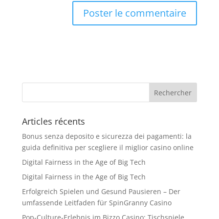
Articles récents
Bonus senza deposito e sicurezza dei pagamenti: la
guida definitiva per scegliere il miglior casino online
Digital Fairness in the Age of Big Tech
Digital Fairness in the Age of Big Tech
Erfolgreich Spielen und Gesund Pausieren – Der
umfassende Leitfaden für SpinGranny Casino
Pop‑Culture‑Erlebnis im Bizzo Casino: Tischspiele,