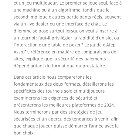
et un jeu multijoueur. Le premier se joue seul, face à
une machine ou à un algorithme, tandis que le
second implique d’autres participants réels, souvent
via un live dealer ou une interface de chat. Le
dilemme se pose surtout lorsqu’on veut s’inscrire à
un tournoi : faut‑il privilégier la rapidité d’un slot ou
l’interaction d’une table de poker ? Le guide d’Afep
Asso.Fr, référence en matière de comparaisons de
sites, explique que la sécurité des paiements
dépend autant du format que du prestataire.
Dans cet article nous comparerons les
fondamentaux des deux formats, détaillerons les
spécificités des tournois solo et multijoueurs,
examinerons les exigences de sécurité et
présenterons les meilleures plateformes de 2024.
Nous terminerons par des stratégies de jeu
sécurisées et un aperçu des tendances à venir, afin
que chaque joueur puisse démarrer l’année avec le
bon choix.