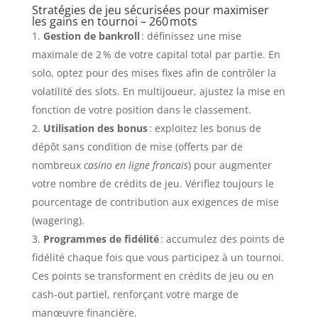
Stratégies de jeu sécurisées pour maximiser
les gains en tournoi – 260 mots
Gestion de bankroll
: définissez une mise
maximale de 2 % de votre capital total par partie. En
solo, optez pour des mises fixes afin de contrôler la
volatilité des slots. En multijoueur, ajustez la mise en
fonction de votre position dans le classement.
Utilisation des bonus
: exploitez les bonus de
dépôt sans condition de mise (offerts par de
nombreux
casino en ligne francais
) pour augmenter
votre nombre de crédits de jeu. Vérifiez toujours le
pourcentage de contribution aux exigences de mise
(wagering).
Programmes de fidélité
: accumulez des points de
fidélité chaque fois que vous participez à un tournoi.
Ces points se transforment en crédits de jeu ou en
cash‑out partiel, renforçant votre marge de
manœuvre financière.