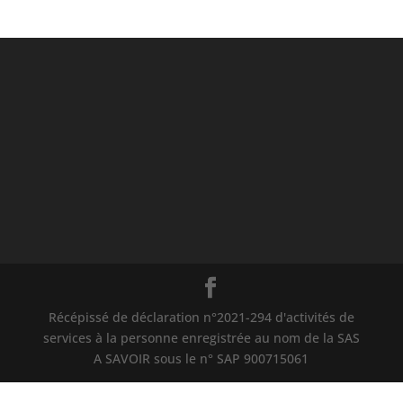
Récépissé de déclaration n°2021-294 d'activités de
services à la personne enregistrée au nom de la SAS
A SAVOIR sous le n° SAP 900715061